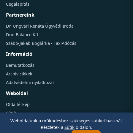
Cégalapítás
Partnereink
Dr. Ungvári Renáta Ügyvédi Iroda
Duo Balance Kft.
Szabó-Jakab Boglárka - TaxiAdózás
Információ
Bemutatkozás
Archív cikkek
Adatvédelmi nyilatkozat
Weboldal
Oldaltérkép
Sütik
Weboldalunk a működéshez szükséges sütiket használ.
Részletek a
Sütik
oldalon.
Copyright © 2010–2026 Székhely-Sprint Kft. – Cégalapítás,