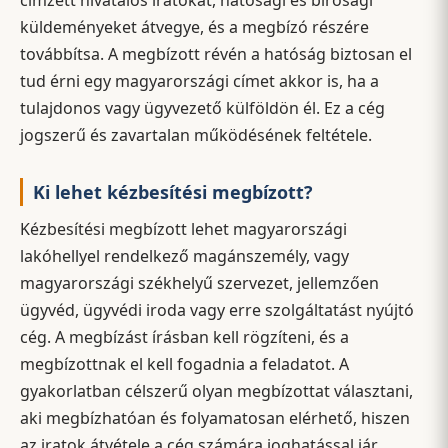
címzett hivatalos iratokat, hatósági és bírósági
küldeményeket átvegye, és a megbízó részére
továbbítsa. A megbízott révén a hatóság biztosan el
tud érni egy magyarországi címet akkor is, ha a
tulajdonos vagy ügyvezető külföldön él. Ez a cég
jogszerű és zavartalan működésének feltétele.
Ki lehet kézbesítési megbízott?
Kézbesítési megbízott lehet magyarországi
lakóhellyel rendelkező magánszemély, vagy
magyarországi székhelyű szervezet, jellemzően
ügyvéd, ügyvédi iroda vagy erre szolgáltatást nyújtó
cég. A megbízást írásban kell rögzíteni, és a
megbízottnak el kell fogadnia a feladatot. A
gyakorlatban célszerű olyan megbízottat választani,
aki megbízhatóan és folyamatosan elérhető, hiszen
az iratok átvétele a cég számára joghatással jár.