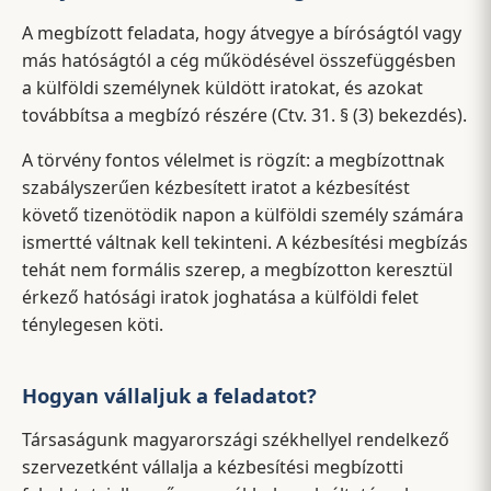
A megbízott feladata, hogy átvegye a bíróságtól vagy
más hatóságtól a cég működésével összefüggésben
a külföldi személynek küldött iratokat, és azokat
továbbítsa a megbízó részére (Ctv. 31. § (3) bekezdés).
A törvény fontos vélelmet is rögzít: a megbízottnak
szabályszerűen kézbesített iratot a kézbesítést
követő tizenötödik napon a külföldi személy számára
ismertté váltnak kell tekinteni. A kézbesítési megbízás
tehát nem formális szerep, a megbízotton keresztül
érkező hatósági iratok joghatása a külföldi felet
ténylegesen köti.
Hogyan vállaljuk a feladatot?
Társaságunk magyarországi székhellyel rendelkező
szervezetként vállalja a kézbesítési megbízotti