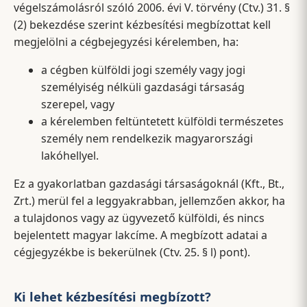
végelszámolásról szóló 2006. évi V. törvény (Ctv.) 31. §
(2) bekezdése szerint kézbesítési megbízottat kell
megjelölni a cégbejegyzési kérelemben, ha:
a cégben külföldi jogi személy vagy jogi
személyiség nélküli gazdasági társaság
szerepel, vagy
a kérelemben feltüntetett külföldi természetes
személy nem rendelkezik magyarországi
lakóhellyel.
Ez a gyakorlatban gazdasági társaságoknál (Kft., Bt.,
Zrt.) merül fel a leggyakrabban, jellemzően akkor, ha
a tulajdonos vagy az ügyvezető külföldi, és nincs
bejelentett magyar lakcíme. A megbízott adatai a
cégjegyzékbe is bekerülnek (Ctv. 25. § l) pont).
Ki lehet kézbesítési megbízott?