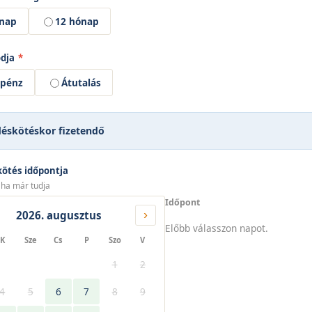
ónap
12 hónap
ódja
*
zpénz
Átutalás
déskötéskor fizetendő
kötés időpontja
 ha már tudja
Időpont
›
2026. augusztus
Előbb válasszon napot.
K
Sze
Cs
P
Szo
V
1
2
4
5
6
7
8
9