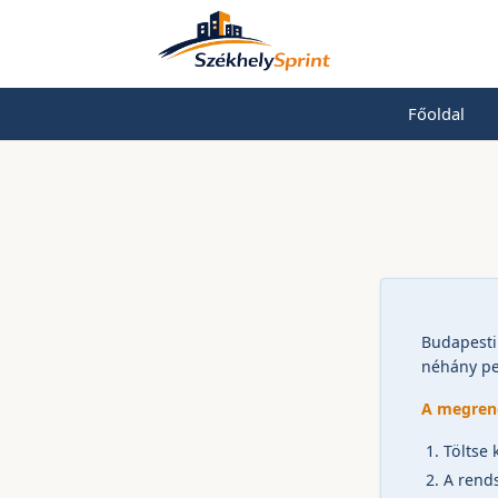
Főoldal
Budapesti
néhány per
A megren
Töltse 
A rends