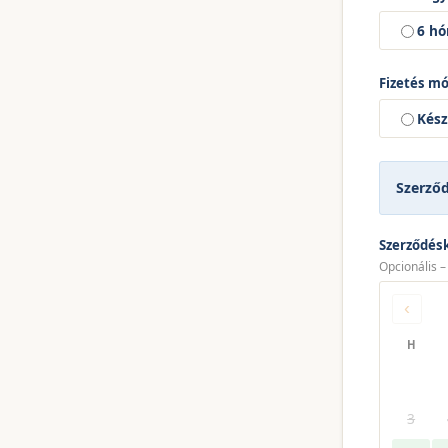
6 h
Fizetés m
Kés
Szerző
Szerződés
Opcionális –
‹
H
3