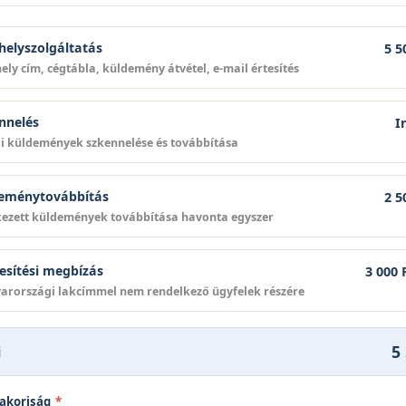
helyszolgáltatás
5 5
ely cím, cégtábla, küldemény átvétel, e-mail értesítés
nnelés
I
i küldemények szkennelése és továbbítása
eménytovábbítás
2 5
ezett küldemények továbbítása havonta egyszer
esítési megbízás
3 000 
rországi lakcímmel nem rendelkező ügyfelek részére
5
j
yakoriság
*