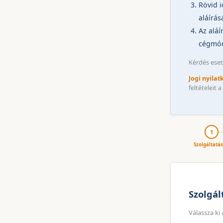
Rövid i
aláírás
Az alá
cégmód
Kérdés eset
Jogi nyilat
feltételeit 
1
Szolgáltatá
Szolgál
Válassza ki