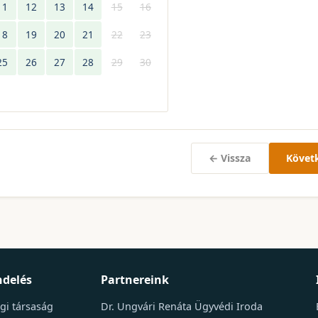
11
12
13
14
15
16
18
19
20
21
22
23
25
26
27
28
29
30
← Vissza
Követ
delés
Partnereink
gi társaság
Dr. Ungvári Renáta Ügyvédi Iroda