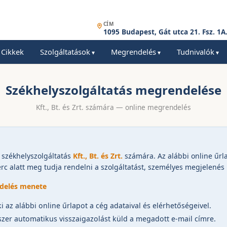
CÍM
1095 Budapest, Gát utca 21. Fsz. 1A
Cikkek
Szolgáltatások
Megrendelés
Tudnivalók
Székhelyszolgáltatás megrendelése
Kft., Bt. és Zrt. számára — online megrendelés
 székhelyszolgáltatás
Kft., Bt. és Zrt.
számára. Az alábbi online űrl
c alatt meg tudja rendelni a szolgáltatást, személyes megjelenés 
delés menete
ki az alábbi online űrlapot a cég adataival és elérhetőségeivel.
zer automatikus visszaigazolást küld a megadott e-mail címre.