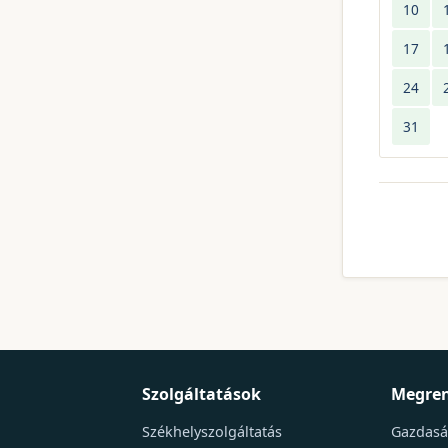
10
17
24
31
Szolgáltatások
Megren
Székhelyszolgáltatás
Gazdasá