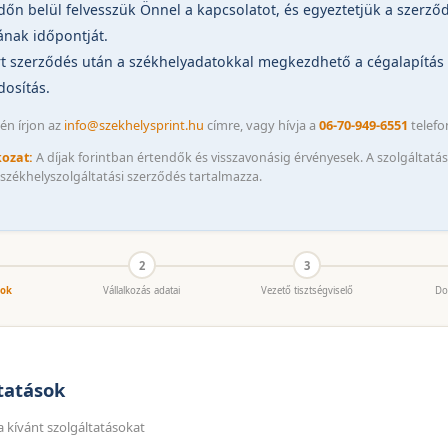
dőn belül felvesszük Önnel a kapcsolatot, és egyeztetjük a szerző
ának időpontját.
írt szerződés után a székhelyadatokkal megkezdhető a cégalapítás
osítás.
én írjon az
info@szekhelysprint.hu
címre, vagy hívja a
06-70-949-6551
telefo
kozat:
A díjak forintban értendők és visszavonásig érvényesek. A szolgáltatás
a székhelyszolgáltatási szerződés tartalmazza.
2
3
sok
Vállalkozás adatai
Vezető tisztségviselő
Do
tatások
 a kívánt szolgáltatásokat