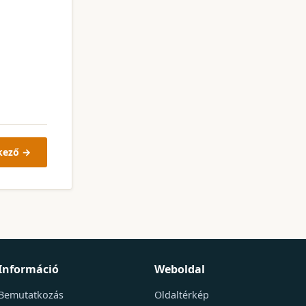
kező →
Információ
Weboldal
Bemutatkozás
Oldaltérkép