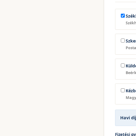
Szék
Székh
Szke
Posta
Küld
Beérk
Kézb
Magya
Havi dí
Fizetési g