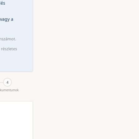
dés
 vagy a
nszámot.
 részletes
4
kumentumok