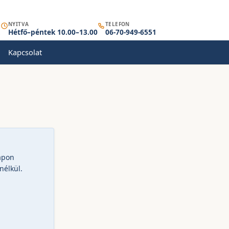
NYITVA
TELEFON
.
Hétfő–péntek 10.00–13.00
06-70-949-6551
Kapcsolat
apon
nélkül.