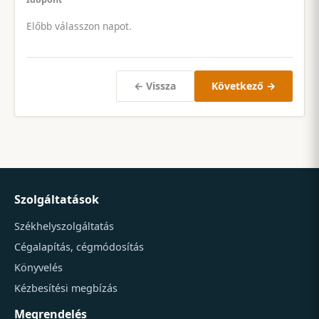
Előbb válasszon napot.
← Vissza
Következő →
Szolgáltatások
Székhelyszolgáltatás
Cégalapítás, cégmódosítás
Könyvelés
Kézbesítési megbízás
Megrendelés