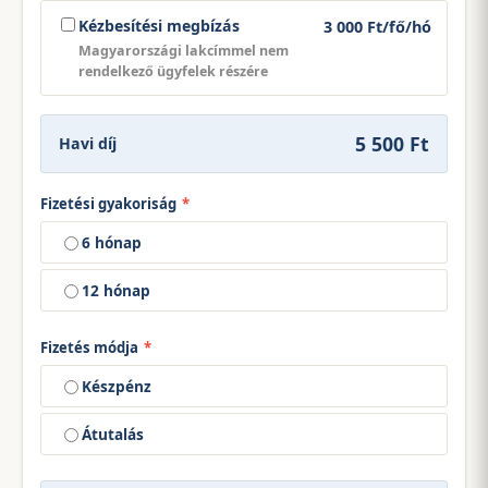
Kézbesítési megbízás
3 000 Ft/fő/hó
Magyarországi lakcímmel nem
rendelkező ügyfelek részére
5 500 Ft
Havi díj
Fizetési gyakoriság
*
6 hónap
12 hónap
Fizetés módja
*
Készpénz
Átutalás