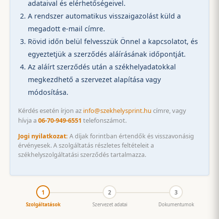
adataival és elérhetőségeivel.
A rendszer automatikus visszaigazolást küld a
megadott e-mail címre.
Rövid időn belül felvesszük Önnel a kapcsolatot, és
egyeztetjük a szerződés aláírásának időpontját.
Az aláírt szerződés után a székhelyadatokkal
megkezdhető a szervezet alapítása vagy
módosítása.
Kérdés esetén írjon az
info@szekhelysprint.hu
címre, vagy
hívja a
06-70-949-6551
telefonszámot.
Jogi nyilatkozat:
A díjak forintban értendők és visszavonásig
érvényesek. A szolgáltatás részletes feltételeit a
székhelyszolgáltatási szerződés tartalmazza.
1
2
3
Szolgáltatások
Szervezet adatai
Dokumentumok