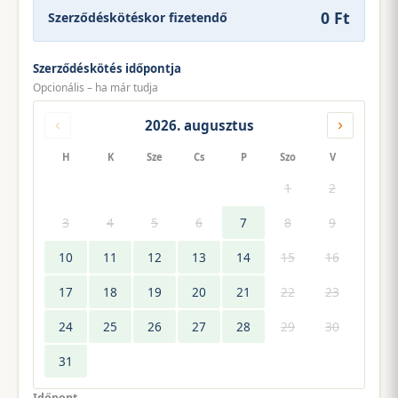
0 Ft
Szerződéskötéskor fizetendő
Szerződéskötés időpontja
Opcionális – ha már tudja
‹
›
2026. augusztus
H
K
Sze
Cs
P
Szo
V
1
2
3
4
5
6
7
8
9
10
11
12
13
14
15
16
17
18
19
20
21
22
23
24
25
26
27
28
29
30
31
Időpont