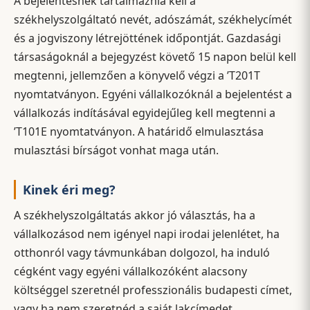
A bejelentésnek tartalmaznia kell a
székhelyszolgáltató nevét, adószámát, székhelycímét
és a jogviszony létrejöttének időpontját. Gazdasági
társaságoknál a bejegyzést követő 15 napon belül kell
megtenni, jellemzően a könyvelő végzi a ’T201T
nyomtatványon. Egyéni vállalkozóknál a bejelentést a
vállalkozás indításával egyidejűleg kell megtenni a
’T101E nyomtatványon. A határidő elmulasztása
mulasztási bírságot vonhat maga után.
Kinek éri meg?
A székhelyszolgáltatás akkor jó választás, ha a
vállalkozásod nem igényel napi irodai jelenlétet, ha
otthonról vagy távmunkában dolgozol, ha induló
cégként vagy egyéni vállalkozóként alacsony
költséggel szeretnél professzionális budapesti címet,
vagy ha nem szeretnéd a saját lakcímedet